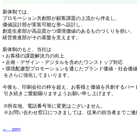
新体制では、
プロモーション共創部
が顧客課題の上流から伴走し、
価値設計部
が実装可能な形へ設計し、
創造生産部
が高品質かつ環境価値のあるものづくりを担い、
経営推進部
がその基盤を支えます。
新体制のもと、当社は
• お客様の課題解決力の向上
• 企画・デザイン・デジタルを含めたワンストップ対応
• 環境配慮型プロモーションを通じたブランド価値・社会価
をさらに強化してまいります。
今後も、印刷会社の枠を超え、お客様と価値を共創するパー
引き続きご愛顧賜りますようお願い申し上げます。
※所在地、電話番号等に変更はございません。
※お問い合わせ窓口につきましては、従来の担当者までご連
← prev